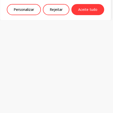
Junho 22, 2026
Personalizar
Rejeitar
Aceite tudo
Política de Privacidade
Centro de Estudos Sociais
Colégio da Graça
Rua da Sofia 136-138