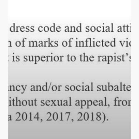
in
Portuguese
News
Media