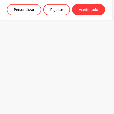
Junho 22, 2026
Personalizar
Rejeitar
Aceite tudo
Política de Privacidade
Centro de Estudos Sociais
Colégio da Graça
Rua da Sofia 136-138