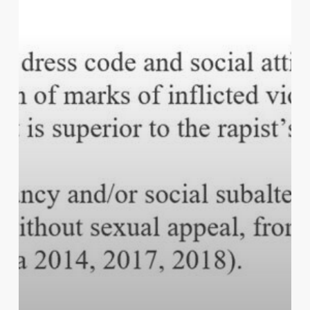
in
Portuguese
News
Media