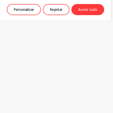
Junho 22, 2026
Personalizar
Rejeitar
Aceite tudo
Política de Privacidade
Centro de Estudos Sociais
Colégio da Graça
Rua da Sofia 136-138