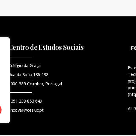
Centro de Estudos Sociais
Colégio da Graça
Este
Tecn
Rua da Sofia 136-138
proj
3000-389 Coimbra, Portugal
por
(
htt
+351 239 853 649
All
uncover@ces.uc.pt