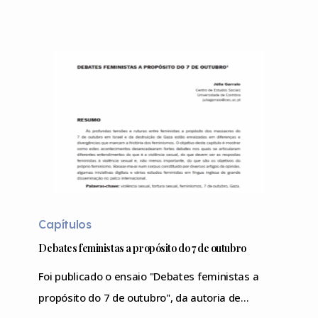
Debates
Capítulos
feministas
a
Debates feministas a propósito do 7 de outubro
propósito
Foi publicado o ensaio "Debates feministas a
do
propósito do 7 de outubro", da autoria de…
7