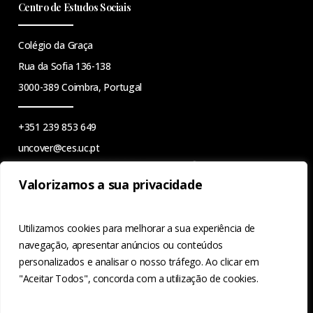
Centro de Estudos Sociais
Colégio da Graça
Rua da Sofia 136-138
3000-389 Coimbra, Portugal
+351 239 853 649
uncover@ces.uc.pt
Valorizamos a sua privacidade
Este trabalho é financiado pela Fundação para a Ciência e a
Utilizamos cookies para melhorar a sua experiência de
Tecnologia, I.P, através de fundos nacionais no âmbito do
navegação, apresentar anúncios ou conteúdos
projeto UnCoveR “Violência sexual nas paisagens mediáticas
personalizados e analisar o nosso tráfego. Ao clicar em
portuguesas”. DOI 10.54499/2022.03964.PTDC
"Aceitar Todos", concorda com a utilização de cookies.
(
https://doi.org/10.54499/2022.03964.PTDC
)