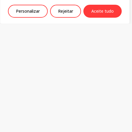
June 22, 2026
Personalizar
Rejeitar
Aceite tudo
Privacy Policy
Centro de Estudos Sociais
Colégio da Graça
Rua da Sofia 136-138