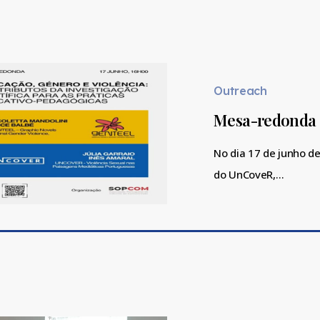
Mesa-
redonda
“Educação,
Outreach
género
Mesa-redonda “
e
violência”
No dia 17 de junho de
do UnCoveR,…
Estudos
queer,