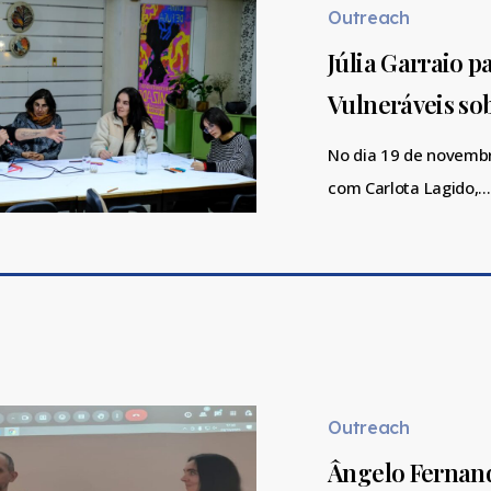
participa
Outreach
em
Júlia Garraio p
Conversas
Vulneráveis so
Vulneráveis
sobre
No dia 19 de novembr
amizade
com Carlota Lagido,
como
prática
política
Ângelo
Fernandes
e
Outreach
Júlia
Ângelo Fernand
Garraio