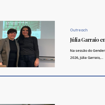
Júlia
Garraio
entrevistada
Outreach
para
Júlia Garraio 
GWS
Na sessão do Gender 
2026, Júlia Garraio,…
Júlia
Garraio