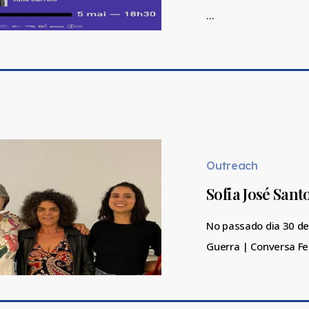
uma
…
leitura
de
Cynthia
Enloe
Sofia
José
Santos
Outreach
à
Sofia José San
Conversa
com
No passado dia 30 de
Teresa
Guerra | Conversa Fe
Cunha