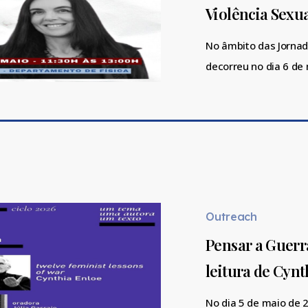
Violência Sexu
Consciência
sobre
No âmbito das Jornad
Violência
decorreu no dia 6 de
Sexual”
Pensar
a
Guerra
Outreach
a
Pensar a Guerr
partir
leitura de Cynt
do
Feminismo:
No dia 5 de maio de 