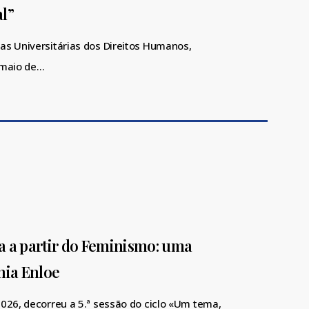
al”
as Universitárias dos Direitos Humanos,
 maio de…
a a partir do Feminismo: uma
hia Enloe
2026, decorreu a 5.ª sessão do ciclo «Um tema,