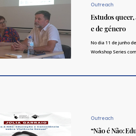
artivismos
Outreach
e
Estudos queer, 
dissidências
e de género
sexuais
e
No dia 11 de junho d
de
Workshop Series co
género
“Não
é
Não:
Outreach
Educação
“Não é Não: Ed
e