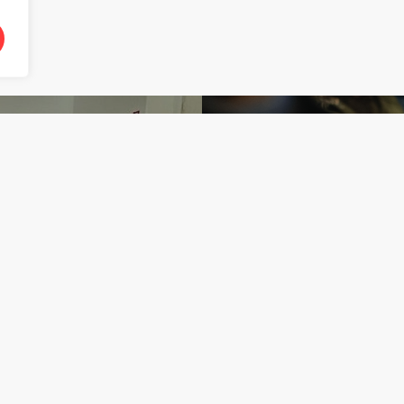
Artigo Anterior
Próximo Artig
s paisagens
Seminário 
ortuguesas
para além