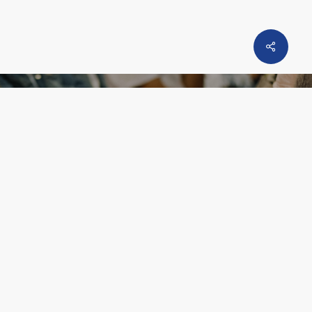
o
| Pensar o consentimento sexual
 da Convenção de Istambul