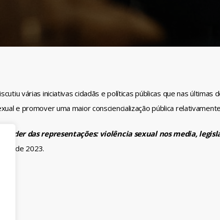
cutiu várias iniciativas cidadãs e políticas públicas que nas última
exual e promover uma maior consciencialização pública relativament
O poder das representações: violência sexual nos media, legisla
mbro de 2023.