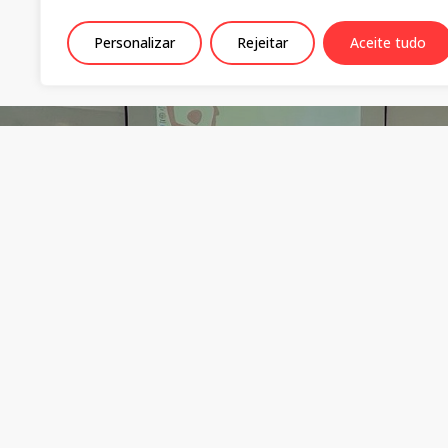
Personalizar
Rejeitar
Aceite tudo
Seminário | Violência sexual na
mediáticas p